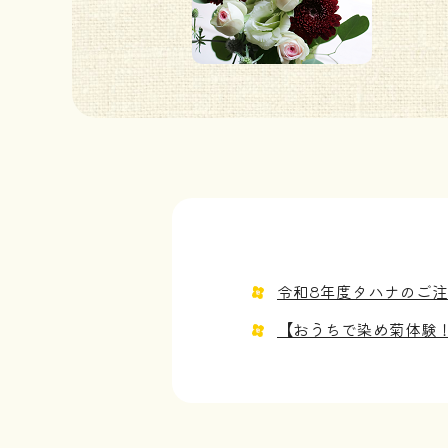
令和8年度タハナのご
【おうちで染め菊体験