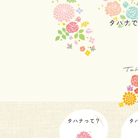
タハナって？
タ